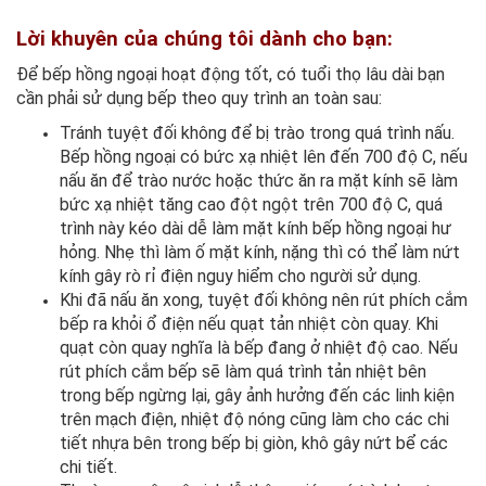
Lời khuyên của chúng tôi dành cho bạn:
Để bếp hồng ngoại hoạt động tốt, có tuổi thọ lâu dài bạn
cần phải sử dụng bếp theo quy trình an toàn sau:
Tránh tuyệt đối không để bị trào trong quá trình nấu.
Bếp hồng ngoại có bức xạ nhiệt lên đến 700 độ C, nếu
nấu ăn để trào nước hoặc thức ăn ra mặt kính sẽ làm
bức xạ nhiệt tăng cao đột ngột trên 700 độ C, quá
trình này kéo dài dễ làm mặt kính bếp hồng ngoại hư
hỏng. Nhẹ thì làm ố mặt kính, nặng thì có thể làm nứt
kính gây rò rỉ điện nguy hiểm cho người sử dụng.
Khi đã nấu ăn xong, tuyệt đối không nên rút phích cắm
bếp ra khỏi ổ điện nếu quạt tản nhiệt còn quay. Khi
quạt còn quay nghĩa là bếp đang ở nhiệt độ cao. Nếu
rút phích cắm bếp sẽ làm quá trình tản nhiệt bên
trong bếp ngừng lại, gây ảnh hưởng đến các linh kiện
trên mạch điện, nhiệt độ nóng cũng làm cho các chi
tiết nhựa bên trong bếp bị giòn, khô gây nứt bể các
chi tiết.