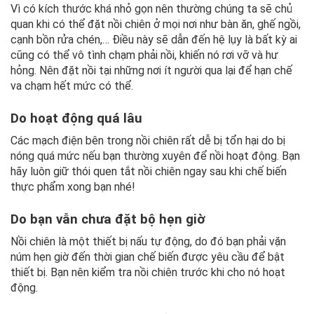
Vì có kích thước khá nhỏ gọn nên thường chúng ta sẽ chủ
quan khi có thể đặt nồi chiên ở mọi nơi như bàn ăn, ghế ngồi,
cạnh bồn rửa chén,… Điều này sẽ dẫn đến hệ lụy là bất kỳ ai
cũng có thể vô tình chạm phải nồi, khiến nó rơi vỡ và hư
hỏng. Nên đặt nồi tại những nơi ít người qua lại để hạn chế
va chạm hết mức có thể.
Do hoạt động quá lâu
Các mạch điện bên trong nồi chiên rất dễ bị tổn hại do bị
nóng quá mức nếu bạn thường xuyên để nồi hoạt động. Bạn
hãy luôn giữ thói quen tắt nồi chiên ngay sau khi chế biến
thực phẩm xong bạn nhé!
Do bạn vẫn chưa đặt bộ hẹn giờ
Nồi chiên là một thiết bị nấu tự động, do đó bạn phải vặn
núm hẹn giờ đến thời gian chế biến được yêu cầu để bật
thiết bị. Bạn nên kiểm tra nồi chiên trước khi cho nó hoạt
động.