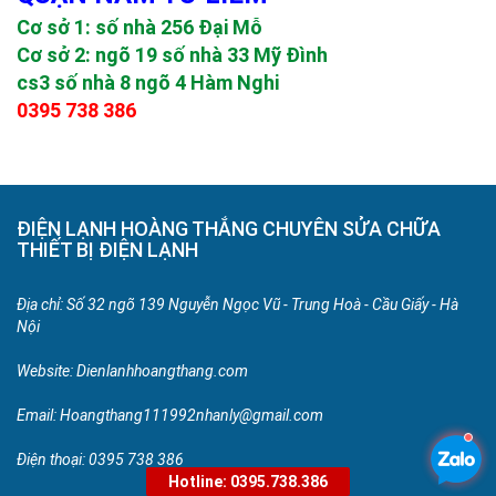
Cơ sở 1: số nhà 256 Đại Mỗ
Cơ sở 2: ngõ 19 số nhà 33 Mỹ Đình
cs3 số nhà 8 ngõ 4 Hàm Nghi
0395 738 386
ĐIỆN LẠNH HOÀNG THẮNG CHUYÊN SỬA CHỮA
THIẾT BỊ ĐIỆN LẠNH
Địa chỉ: Số 32 ngõ 139 Nguyễn Ngọc Vũ - Trung Hoà - Cầu Giấy - Hà
Nội
Website:
Dienlanhhoangthang.com
Email: Hoangthang111992nhanly@gmail.com
Điện thoại:
0395 738 386
Hotline: 0395.738.386